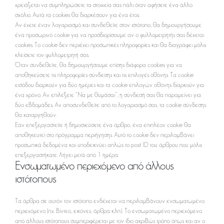
χρειάζεται να συμπληρώσετε τα στοιχεία σας πάλι όταν αφήσετε ένα άλλο
σχόλιο. Αυτά τα cookies θα διαρκέσουν για ένα έτος.
Αν έχετε έναν λογαριασμό και συνδεθείτε στον ιστότοπο, θα δημιουργήσουμε
ένα προσωρινό cookie για να προσδιορίσουμε αν ο φυλλομετρητής σας δέχεται
cookies. Το cookie δεν περιέχει προσωπικές πληροφορίες και θα διαγράφει μόλις
κλείσετε τον φυλλομετρητή σας.
Όταν συνδεθείτε, θα δημιουργήσουμε επίσης διάφορα cookies για να
αποθηκεύσετε τις πληροφορίες σύνδεσης και τις επιλογές οθόνης. Τα cookie
εισόδου διαρκούν για δύο ημέρες και τα cookie επιλογών οθόνης διαρκούν για
ένα χρόνο. Αν επιλέξετε “Να με θυμάσαι”, η σύνδεσή σας θα παραμείνει για
δύο εβδομάδες. Αν αποσυνδεθείτε από το λογαριασμό σας, τα cookie σύνδεσης
θα καταργηθούν.
Εάν επεξεργαστείτε ή δημοσιεύσετε ένα άρθρο, ένα επιπλέον cookie θα
αποθηκευτεί στο πρόγραμμα περιήγησης. Αυτό το cookie δεν περιλαμβάνει
προσωπικά δεδομένα και υποδεικνύει απλώς το post ID του άρθρου που μόλις
επεξεργαστήκατε. Λήγει μετά από 1 ημέρα.
Ενσωματωμένο περιεχόμενο από άλλους
ιστότοπους
Τα άρθρα σε αυτόν τον ιστότοπο ενδέχεται να περιλαμβάνουν ενσωματωμένο
περιεχόμενο (π.χ. βίντεο, εικόνες, άρθρα κ.λπ.). Το ενσωματωμένο περιεχόμενο
από άλλους ιστότοπους συμπεριφέρεται με τον ίδιο ακριβώς τρόπο όπως και αν ο