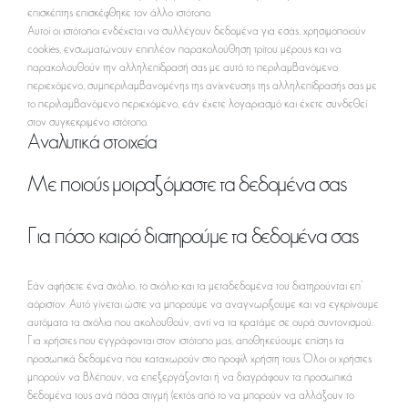
επισκέπτης επισκέφθηκε τον άλλο ιστότοπο.
Αυτοί οι ιστότοποι ενδέχεται να συλλέγουν δεδομένα για εσάς, χρησιμοποιούν
cookies, ενσωματώνουν επιπλέον παρακολούθηση τρίτου μέρους και να
παρακολουθούν την αλληλεπίδρασή σας με αυτό το περιλαμβανόμενο
περιεχόμενο, συμπεριλαμβανομένης της ανίχνευσης της αλληλεπίδρασής σας με
το περιλαμβανόμενο περιεχόμενο, εάν έχετε λογαριασμό και έχετε συνδεθεί
στον συγκεκριμένο ιστότοπο.
Αναλυτικά στοιχεία
Με ποιούς μοιραζόμαστε τα δεδομένα σας
Για πόσο καιρό διατηρούμε τα δεδομένα σας
Εάν αφήσετε ένα σχόλιο, το σχόλιο και τα μεταδεδομένα του διατηρούνται επ’
αόριστον. Αυτό γίνεται ώστε να μπορούμε να αναγνωρίζουμε και να εγκρίνουμε
αυτόματα τα σχόλια που ακολουθούν, αντί να τα κρατάμε σε ουρά συντονισμού.
Για χρήστες που εγγράφονται στον ιστότοπο μας, αποθηκεύουμε επίσης τα
προσωπικά δεδομένα που καταχωρούν στο προφίλ χρήστη τους. Όλοι οι χρήστες
μπορούν να βλέπουν, να επεξεργάζονται ή να διαγράφουν τα προσωπικά
δεδομένα τους ανά πάσα στιγμή (εκτός από το να μπορούν να αλλάξουν το