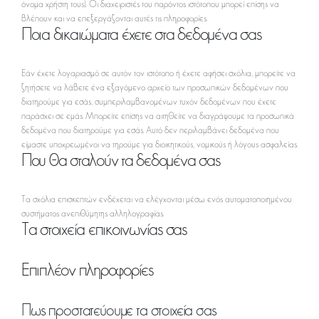
όνομα χρήστη τους). Οι διαχειριστές του παρόντος ιστότοπου μπορεί επίσης να
βλέπουν και να επεξεργάζονται αυτές τις πληροφορίες.
Ποια δικαιώματα έχετε στα δεδομένα σας
Εάν έχετε λογαριασμό σε αυτόν τον ιστότοπο ή έχετε αφήσει σχόλια, μπορείτε να
ζητήσετε να λάβετε ένα εξαγόμενο αρχείο των προσωπικών δεδομένων που
διατηρούμε για εσάς, συμπεριλαμβανομένων τυχόν δεδομένων που έχετε
παράσχει σε εμάς. Μπορείτε επίσης να αιτηθείτε να διαγράψουμε τα προσωπικά
δεδομένα που διατηρούμε για εσάς. Αυτό δεν περιλαμβάνει δεδομένα που
είμαστε υποχρεωμένοι να τηρούμε για διοικητικούς, νομικούς ή λόγους ασφαλείας.
Που θα σταλούν τα δεδομένα σας
Τα σχόλια επισκεπτών ενδέχεται να ελέγχονται μέσω ενός αυτοματοποιημένου
συστήματος ανεπιθύμητης αλληλογραφίας.
Τα στοιχεία επικοινωνίας σας
Επιπλέον πληροφορίες
Πως προστατεύουμε τα στοιχεία σας