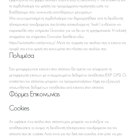
εμφανίζονται στη φόρμα σχολίων όπως επίσης τη διεύθυνση IP του επισκέπτη και
τη συμβολοσειρά του χρήστη του προγράμματος περιήγησης ώστε να
βοηθήσουμε στην ανίχνευση ανεπιθύμητων μηνυμάτων.
Μια ανωνυμοποιημένη συμβολοσειρά που δημιουργήθηκε από τη διεύθυνση
ηλεκτρονικού ταχυδρομείου σας (επίσης αποκαλούμενη “hash”) ενδέχεται να
παρασχεθεί στην υπηρεσία Gravatar για να δει αν τη χρησιμοποιείτε. Η πολιτική
απορρήτου της υπηρεσίας Gravatar διατίθεται εδώ:
https://automattic.com/privacy/. Μετά την έγκριση του σχολίου σας, η εικόνα του
προφίλ σας είναι ορατή στο κοινό μέσα στο πλαίσιο του σχολίου σας.
Πολυμέσα
Εάν μεταφορτώνετε εικόνες στον ιστότοπο, θα πρέπει να αποφύγετε τη
μεταφόρτωση εικόνων με ενσωματωμένα δεδομένα τοποθεσίας (EXIF GPS). Οι
επισκέπτες του ιστότοπου μπορούν να πραγματοποιήσουν λήψη και εξαγωγή
οποιωνδήποτε δεδομένων τοποθεσίας από εικόνες στον ιστότοπο.
Φόρμες Επικοινωνίας
Cookies
Αν αφήσετε ένα σχόλιο στον ιστότοπό μας, μπορείτε να επιλέξετε να
αποθηκεύσετε το όνομα, τη διεύθυνση ηλεκτρονικού ταχυδρομείου και τον
ιστότοπό σας σε cookies. Αυτά είναι για την δική σας ευκολία, έτσι ώστε να μην