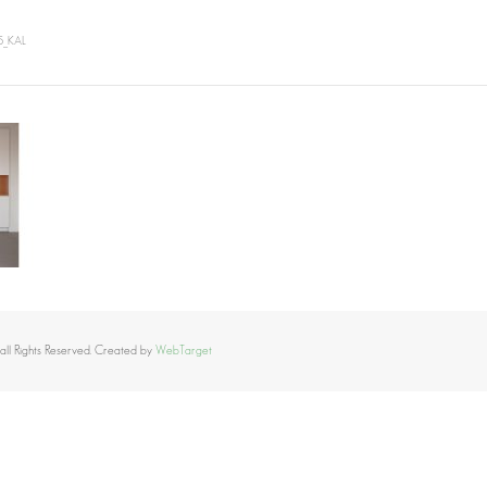
5_KAL
all Rights Reserved. Created by
WebTarget