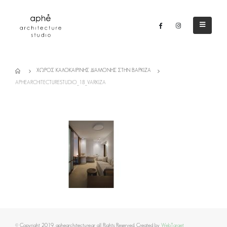
ΧΏΡΟΣ ΚΑΛΟΚΑΙΡΙΝΉΣ ΔΙΑΜΟΝΉΣ ΣΤΗΝ ΒΆΡΚΙΖΑ
APHEARCHITECTURESTUDIO_18_VARKIZA
© Copyright 2019. aphearchitecture.gr all Rights Reserved. Created by
WebTarget